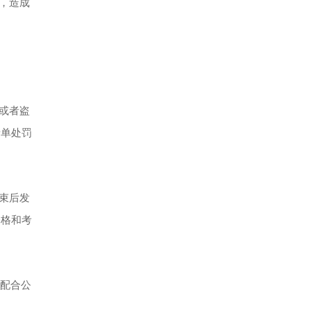
，造成
或者盗
者单处罚
束后发
资格和考
并配合公