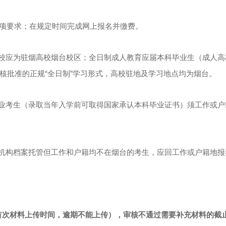
各项要求；在规定时间完成网上报名并缴费。
校应为驻烟高校烟台校区；全日制成人教育应届本科毕业生（成人高
核批准的正规“全日制”学习形式，高校驻地及学习地点均为烟台。
业考生（录取当年入学前可取得国家承认本科毕业证书）须工作或户
机构档案托管但工作和户籍均不在烟台的考生，应回工作或户籍地报
:00（首次材料上传时间，逾期不能上传），审核不通过需要补充材料的截