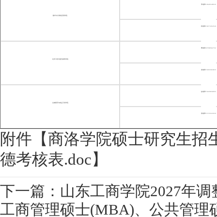
李老师
13649148516
数学与计算机应用学院
程老师
15877452510
曹老师
18700562732
化学工程与现代材料学院
侯老师
15691663019
赵老师
15929650955
生物医药与食品工程学院
屈老师
15719141610
附件【
商洛学院硕士研究生招
】
德考核表.doc
下一篇：山东工商学院2027年调
工商管理硕士(MBA)、公共管理