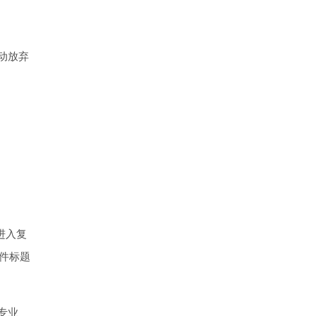
动放弃
对进入复
邮件标题
专业