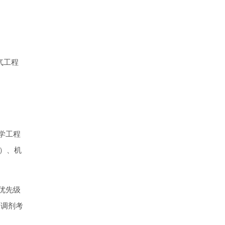
气工程
医学工程
4）、机
优先级
的调剂考