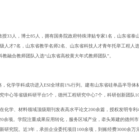
教授33人，博士85人，拥有国务院政府特殊津贴专家1名，山东省泰
级人才7名，山东省教学名师2名、山东省科技人才青年托举工程人选
科教融合教师团队入选“山东省高校黄大年式教师团队”。
路，化学学科成功进入ESI全球前1%行列。建有山东省硅单晶半导体
究中心等省级科研平台5个，德州工程研究中心7个，科研创新团队1
，在化学、材料领域顶级期刊发表高水平论文200余篇，授权发明专利4
励20余项。学院注重成果应用转化，服务区域产业，牵头筹建的德州
研究院。近3年，承担企业委托项目100余项，到账经费3000余万