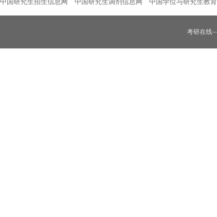
中国研究生招生信息网
中国研究生调剂信息网
中国学位与研究生教育
考研在线
江西省2026年全国硕士研究生招生考试（