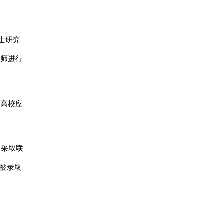
士研究
导师进行
方高校应
，采取
联
未被录取