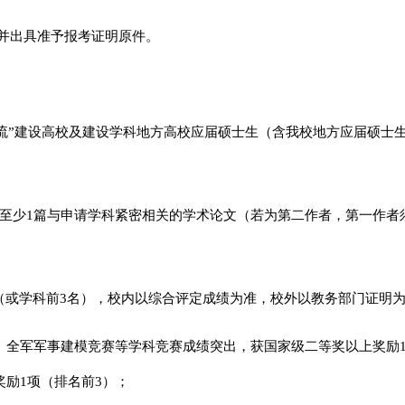
并出具准予报考证明原件。
双一流”建设高校及建设学科地方高校应届硕士生（含我校地方应届硕士
录）至少1篇与申请学科紧密相关的学术论文（若为第二作者，第一作者
%（或学科前3名），校内以综合评定成绩为准，校外以教务部门证明
、全军军事建模竞赛等学科竞赛成绩突出，获国家级二等奖以上奖励
励1项（排名前3）；