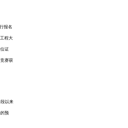
进行报名
息工程大
学位证
科竞赛获
阶段以来
果的预