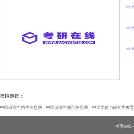
“海尔杯”河南省高校后勤乒乓球比赛在河南
友情链接：
中国研究生招生信息网
中国研究生调剂信息网
中国学位与研究生教育
考研在线