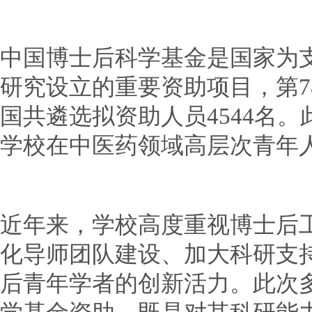
中国博士后科学基金是国家为
研究设立的重要资助项目，第7
国共遴选拟资助人员4544名
学校在中医药领域高层次青年
近年来，学校高度重视博士后
化导师团队建设、加大科研支
后青年学者的创新活力。此次