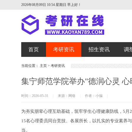
2026年08月09日 10:54 星期日
早上好！
首页
考研资讯
招生资讯
调
当前位置：
主页
>
考研资讯
集宁师范学院举办"德润心灵 
时间：2026-05-31
|
来源：网络
|
作者：小编
|
为夯实朋辈心理互助基础，筑牢学生心理健康防线，5月2
15名心理委员同台竞技、各展所长，以扎实的专业素养
当。